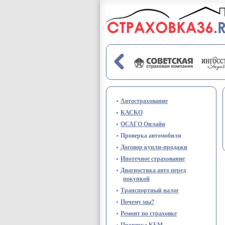
Перейти к основному содержанию
Автострахование
КАСКО
ОСАГО Онлайн
Проверка автомобиля
Договор купли-продажи
Ипотечное страхование
Диагностика авто перед
покупкой
Транспортный налог
Почему мы?
Ремонт по страховке
Проверка КБМ