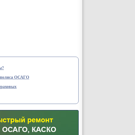
ы?
 полиса ОСАГО
траховых