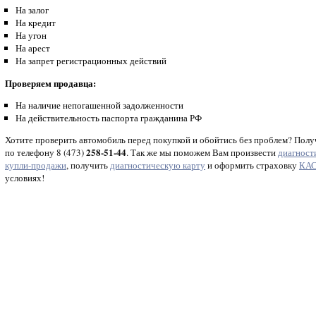
На залог
На кредит
На угон
На арест
На запрет регистрационных действий
Проверяем продавца:
На наличие непогашенной задолженности
На действительность паспорта гражданина РФ
Хотите проверить автомобиль перед покупкой и обойтись без проблем? Полу
258-51-44
по телефону 8 (473)
. Так же мы поможем Вам произвести
диагност
купли-продажи
, получить
диагностическую карту
и оформить страховку
КА
условиях!