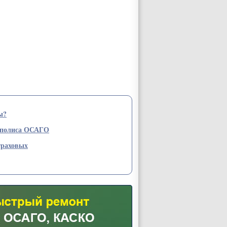
ы?
 полиса ОСАГО
траховых