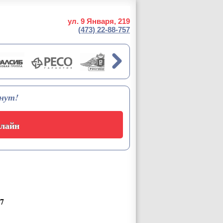
ул. 9 Января, 219
(473)
22-88-757
инут!
лайн
57