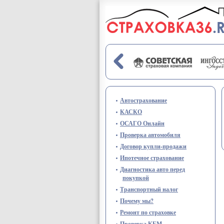
Перейти к основному содержанию
Автострахование
КАСКО
ОСАГО Онлайн
Проверка автомобиля
Договор купли-продажи
Ипотечное страхование
Диагностика авто перед
покупкой
Транспортный налог
Почему мы?
Ремонт по страховке
Проверка КБМ