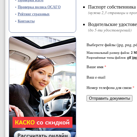
Паспорт собственника
Проверка полиса ОСАГО
(нужна 2,3 страницы и про
Рейтинг страховых
Контакты
Водительские удостов
(до 5-ти удостоверений)
Выберете файлы (jpg, png, pdf,
Максимальный размер файла:
2 М
Разрешённые типы файлов:
gif jp
Ваше имя
*
Ваш e-mail
Номер телефона для связи
*