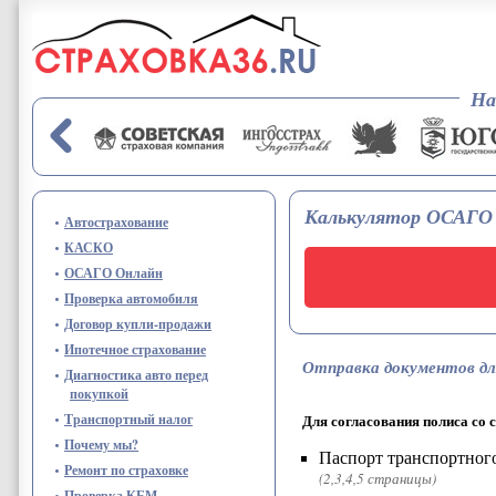
Перейти к основному содержанию
На
Калькулятор ОСАГО —
Автострахование
КАСКО
ОСАГО Онлайн
Проверка автомобиля
Договор купли-продажи
Ипотечное страхование
Отправка документов дл
Диагностика авто перед
покупкой
Транспортный налог
Для согласования полиса со
Почему мы?
Паспорт транспортного
Ремонт по страховке
(2,3,4,5 страницы)
Проверка КБМ